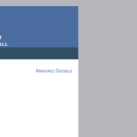
i
ali.
Annunci Google