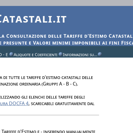
Catastali.it
 la
C
onsultazione delle
T
ariffe d'
E
stimo
C
atastal
e presunte e
V
alori minimi imponibili ai fini
F
isc
D - E
Aliquote e Coefficienti
Informazioni su...
a di tutte le tariffe d'estimo catastali delle
nazione ordinaria (Gruppi A - B - C).
tilizzando gli elenchi delle tariffe degli
dura DOCFA 4
, scaricabili gratuitamente dal
e Tariffe d'Estimo e - inserendo manualmente