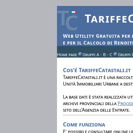
Tariffe
W
eb
U
tility
G
ratuita per
e per il
C
alcolo di
R
endit
Home page
Gruppi A - B - C
Gruppi 
Cos'é TariffeCatastali.it
TariffeCatastali.it è una raccolt
Unità Immobiliari Urbane a desti
La base dati è stata realizzata u
archivi provinciali della
Proce
sito dell’Agenzia delle Entrate.
Come funziona
E' possibile consultare online l